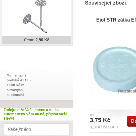
Související zboží:
Ejot STR zátka 
Cena:
2,90 Kč
Momentálně
probíhá AKCE -
1 000 Kč ve
slevových
kupónech!
Zadejte níže Vaše jméno a mail
a
automaticky Vám na něj přijdou Vaše
od
slevy!
3,75 Kč
De
3,10 Kč bez DPH