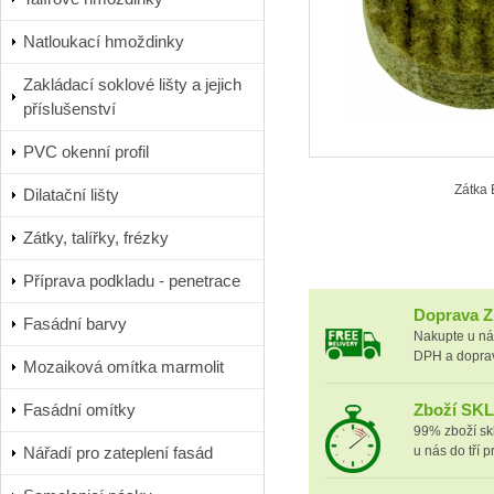
Natloukací hmoždinky
Zakládací soklové lišty a jejich
příslušenství
PVC okenní profil
Zátka 
Dilatační lišty
Zátky, talířky, frézky
Příprava podkladu - penetrace
Doprava
Fasádní barvy
Nakupte u ná
DPH a dopra
Mozaiková omítka marmolit
Fasádní omítky
Zboží SK
99% zboží sk
Nářadí pro zateplení fasád
u nás do tří 