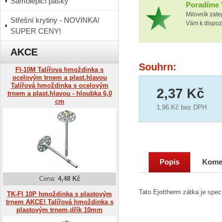
Samolepicí pásky
Poradíme
Milovník zate
Střešní krytiny - NOVINKA!
Vám k dispoz
SUPER CENY!
AKCE
Souhrn:
FI-10M Talířova hmoždinka s
ocelovým trnem a plast.hlavou
Talířová hmoždinka s ocelovým
2,37 Kč
trnem a plast.hlavou - hloubka 6,0
cm
1,96 Kč
bez DPH
Popis
Kome
Cena:
4,48 Kč
Tato Ejottherm zátka je speci
TK-FI 10P hmoždinka s plastovým
trnem AKCE! Talířová hmoždinka s
plastovým trnem,dřík 10mm