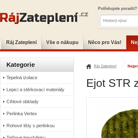
Potřebujete poradit
Ráj Zateplení
Vše o nákupu
Něco pro Vás!
Ne
Kategorie
Ráj Zateplení
Nejpr
Tepelná izolace
Ejot STR 
Lepicí a stěrkovací materiály
Cihlové obklady
Perlinka Vertex
Rohové lišty s perlinkou
Talířové hmoždinky