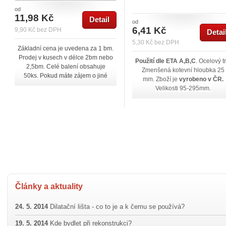
od
11,98 Kč
Detail
od
6,41 Kč
9,90 Kč bez DPH
Detai
5,30 Kč bez DPH
Základní cena je uvedena za 1 bm.
Prodej v kusech v délce 2bm nebo
Použití dle ETA A,B,C
. Ocelový tr
2,5bm. Celé balení obsahuje
Zmenšená kotevní hloubka 25
50ks.
Pokud máte zájem o jiné
mm.
Zboží je
vyrobeno v ČR.
velikosti, než jsou 2m, ozvěte se
Velikosti 95-295mm.
nám!
Články a aktuality
24. 5. 2014
Dilatační lišta - co to je a k čemu se používá?
19. 5. 2014
Kde bydlet při rekonstrukci?