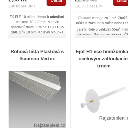
Detail
Detai
2,40 Kč bez DPH
18,50 Kč bez DPH
TK-FI P 10 máme
ihned k odeslání
.
2
Základní cena je za 1 m
. Zboží 
Velikosti 70-220mm. A navíc
můžete zakoupit v rolích nebo i c
speciální sleva 50% na TK-FI
10P-
2
palety. Role o velikosti 55m
má
160.
Dřík 10 mm.
Kotevní hloubka
skladem
. Zboží je vyrobeno v Č
2,5 cm.
Použití pro A,B,C,D,E (viz.
Značka Vertex je zárukou
Chcete- li zboží
níže v popisu).
kvality.
Bližší technickou specifika
objednat v jiném počtu ks, než po
najdete níže na této stránce. Pok
Rohová lišta Plastová s
Ejot H1 eco hmoždinka
baleních, tak nám napište
ZDE
.
máte zájem o jiné druhy perlinek
tkaninou Vertex
ocelovým zatloukací
kontaktujte nás!
trnem