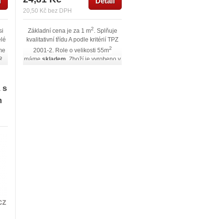
l
Detail
20,50 Kč bez DPH
2
si
Základní cena je za 1 m
.
Splňuje
elé
kvalitativní třídu A podle kritérií TPZ
2
me
2001-2.
Role o velikosti 55m
R.
máme
skladem
. Zboží je vyrobeno v
ČR. Značka Vertex je zárukou
ci
kvality.
Zboží si můžete zakoupit v
ud
rolích nebo i celé palety.
Bližší
 s
 -
technickou specifikaci najdete níže
m
na této stránce. Pokud máte zájem i
o jiné druhy perlinky, ozvěte se nám!