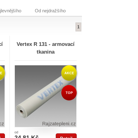
jlevnějšího
Od nejdražšího
1
cí
Vertex R 131 - armovací
tkanina
E
AKCE
TOP
od
24,81 Kč