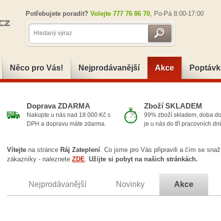
Potřebujete poradit?
Volejte 777 76 86 70
, Po-Pá 8:00-17:00
Něco pro Vás!
Nejprodávanější
Akce
Poptávk
Doprava ZDARMA
Zboží SKLADEM
Nakupte u nás nad 18 000 Kč s
99% zboží skladem, doba d
DPH a dopravu máte zdarma.
je u nás do tří pracovních dn
Vítejte
na stránce
Ráj Zateplení
. Co jsme pro Vás připravili a čím se sn
zákazníky - naleznete
ZDE
.
Užijte si pobyt na našich stránkách.
Nejprodávanější
Novinky
Akce