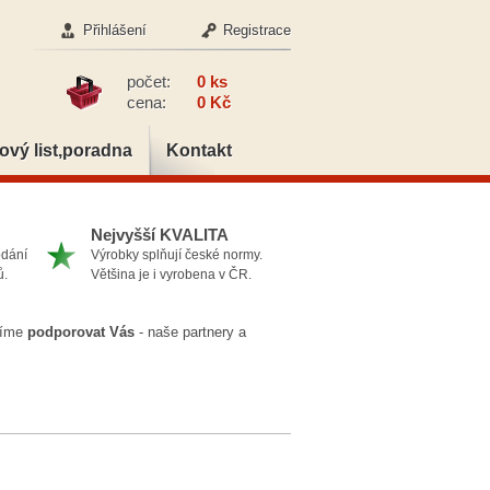
Přihlášení
Registrace
počet:
0 ks
cena:
0 Kč
ový list,poradna
Kontakt
Nejvyšší KVALITA
odání
Výrobky splňují české normy.
ů.
Většina je i vyrobena v ČR.
ažíme
podporovat Vás
- naše partnery a