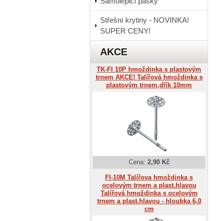
Samolepicí pásky
Střešní krytiny - NOVINKA!
SUPER CENY!
AKCE
TK-FI 10P hmoždinka s plastovým
trnem AKCE! Talířová hmoždinka s
plastovým trnem,dřík 10mm
Cena:
2,90 Kč
FI-10M Talířova hmoždinka s
ocelovým trnem a plast.hlavou
Talířová hmoždinka s ocelovým
trnem a plast.hlavou - hloubka 6,0
cm