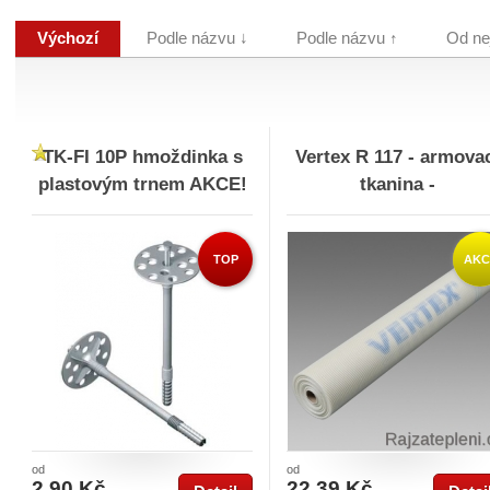
Výchozí
Podle názvu ↓
Podle názvu ↑
Od ne
TK-FI 10P hmoždinka s
Vertex R 117 - armova
plastovým trnem AKCE!
tkanina -
TOP
AKC
od
od
2,90 Kč
22,39 Kč