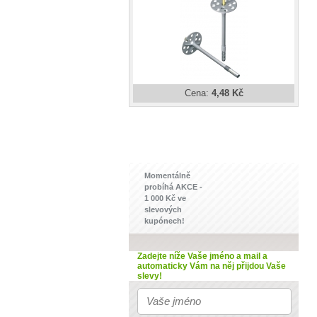
Cena:
4,48 Kč
Momentálně
probíhá AKCE -
1 000 Kč ve
slevových
kupónech!
Zadejte níže Vaše jméno a mail
a
automaticky Vám na něj přijdou Vaše
slevy!