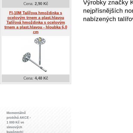
Výrobky značky K
Cena:
2,90 Kč
nejpřísnějších no
FI-10M Talířova hmoždinka s
ocelovým trnem a plast.hlavou
nabízených talíř
Talířová hmoždinka s ocelovým
trnem a plast.hlavou - hloubka 6,0
cm
Cena:
4,48 Kč
Momentálně
probíhá AKCE -
1 000 Kč ve
slevových
kupónech!