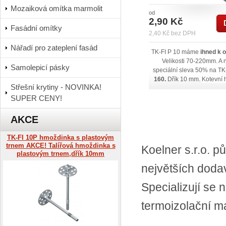
Mozaiková omítka marmolit
od
2,90 Kč
Fasádní omítky
2,40 Kč bez DPH
Nářadí pro zateplení fasád
TK-FI P 10 máme
ihned k 
Velikosti 70-220mm. A 
Samolepicí pásky
speciální sleva 50% na TK
160.
Dřík 10 mm.
Kotevní 
Střešní krytiny - NOVINKA!
2,5 cm.
Použití pro A,B,C,D
SUPER CENY!
Chcete- l
níže v popisu).
objednat v jiném počtu ks
baleních, tak nám napiš
AKCE
TK-FI 10P hmoždinka s plastovým
trnem AKCE! Talířová hmoždinka s
Koelner s.r.o. p
plastovým trnem,dřík 10mm
největších doda
Specializují se 
termoizolační ma