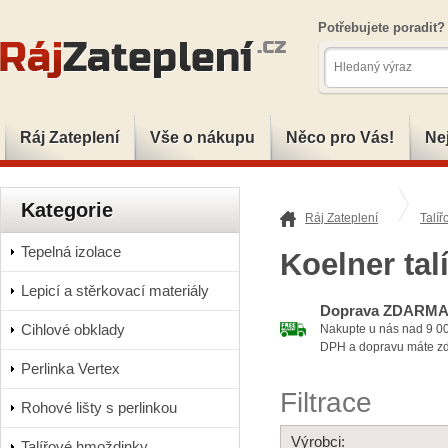
Potřebujete poradit
Ráj Zateplení
Vše o nákupu
Něco pro Vás!
Ne
Kategorie
Ráj Zateplení
Talí
Tepelná izolace
Koelner ta
Lepicí a stěrkovací materiály
Doprava ZDARM
Cihlové obklady
Nakupte u nás nad 9 0
DPH a dopravu máte z
Perlinka Vertex
Filtrace
Rohové lišty s perlinkou
Výrobci:
Talířové hmoždinky