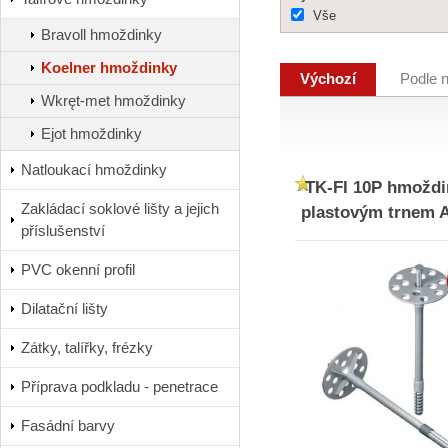
Vše
Bravoll hmoždinky
Koelner hmoždinky
Výchozí
Podle 
Wkręt-met hmoždinky
Ejot hmoždinky
Natloukací hmoždinky
TK-FI 10P hmoždi
Zakládací soklové lišty a jejich
plastovým trnem 
příslušenství
PVC okenní profil
Dilatační lišty
Zátky, talířky, frézky
Příprava podkladu - penetrace
Fasádní barvy